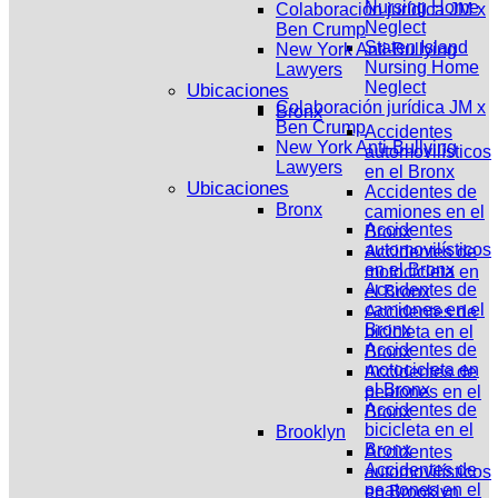
Nursing Home
Colaboración jurídica JM x
Neglect
Ben Crump
Staten Island
New York Anti-Bullying
Nursing Home
Lawyers
Neglect
Ubicaciones
Colaboración jurídica JM x
Bronx
Ben Crump
Accidentes
New York Anti-Bullying
automovilísticos
Lawyers
en el Bronx
Ubicaciones
Accidentes de
Bronx
camiones en el
Accidentes
Bronx
automovilísticos
Accidentes de
en el Bronx
motocicleta en
Accidentes de
el Bronx
camiones en el
Accidentes de
Bronx
bicicleta en el
Accidentes de
Bronx
motocicleta en
Accidentes de
el Bronx
peatones en el
Accidentes de
Bronx
bicicleta en el
Brooklyn
Bronx
Accidentes
Accidentes de
automovilísticos
peatones en el
en Brooklyn