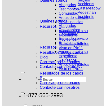
Quiénes somos
Accidents
Abogados
East Meadow
Testimonios
Pedestrian
Comunidad
Accidents
Áreas de servicio
Quiénes somos
En las noticias
Abogados
Recursos
Testimonios
Acceda aquí a su
Comunidad
expediente
Áreas de servicio
Revísenos
En las noticias
Artículos y folletos
Recursos
Visto en Pix11
Acceda aquí a su
Resultados de los casos
expediente
Blog
Revísenos
Carreras profesionales
Artículos y folletos
Contacte con nosotros
Visto en Pix11
Resultados de los casos
Blog
Carreras profesionales
Contacte con nosotros
1-877-565-2993