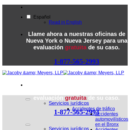
Ir
al
Español
contenido
Read in English
Llame ahora a nuestras oficinas de
Nueva York o Nueva Jersey para una
evaluación
gratuita
de su caso.
1-877-565-2993
Llame ahora a nuestras oficinas de
Nueva York o Nueva Jersey para una
evaluación
gratuita
de su caso.
Servicios jurídicos
Accidentes de tráfico
1-877-565-2993
Accidentes
automovilísticos
en el Bronx
Servicios jurídicos
Accidentes