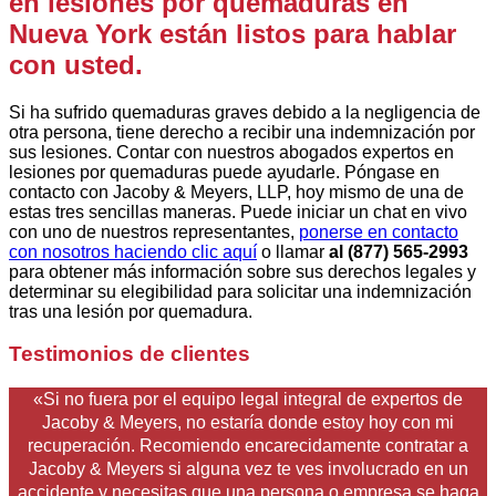
en lesiones por quemaduras en
Nueva York están listos para hablar
con usted.
Si ha sufrido quemaduras graves debido a la negligencia de
otra persona, tiene derecho a recibir una indemnización por
sus lesiones. Contar con nuestros abogados expertos en
lesiones por quemaduras puede ayudarle. Póngase en
contacto con Jacoby & Meyers, LLP, hoy mismo de una de
estas tres sencillas maneras. Puede iniciar un chat en vivo
con uno de nuestros representantes,
ponerse en contacto
con nosotros haciendo clic aquí
o llamar
al (877) 565-2993
para obtener más información sobre sus derechos legales y
determinar su elegibilidad para solicitar una indemnización
tras una lesión por quemadura.
Testimonios de clientes
«Si no fuera por el equipo legal integral de expertos de
Jacoby & Meyers, no estaría donde estoy hoy con mi
recuperación. Recomiendo encarecidamente contratar a
Jacoby & Meyers si alguna vez te ves involucrado en un
accidente y necesitas que una persona o empresa se haga